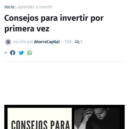
Inicio
Aprender a invertir
Consejos para invertir por
primera vez
escrito por
AhorroCapital
—
7:00
5