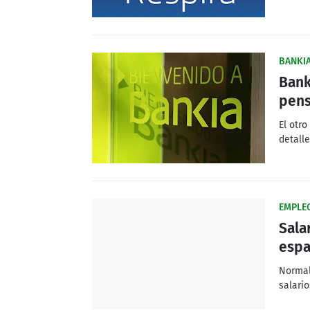
BANKI
Bank
pens
El otro
detall
EMPLE
Sala
espa
Normal
salari