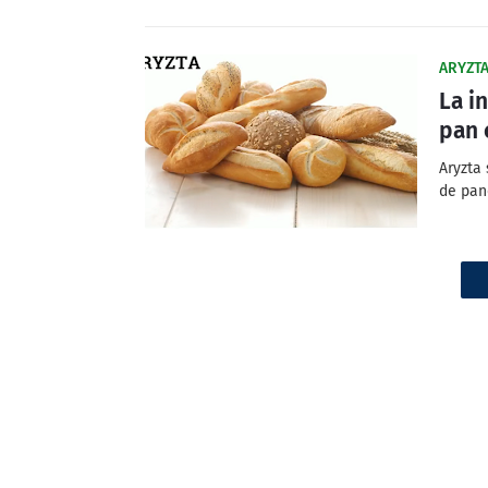
ARYZT
La i
pan 
Aryzta 
de pan