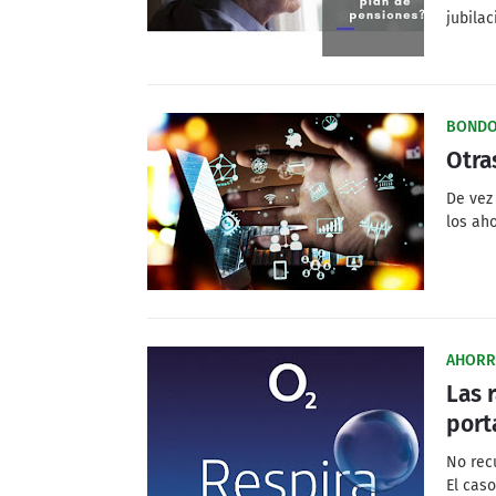
jubilac
BOND
Otra
De vez
los ah
AHORR
Las 
port
No rec
El cas