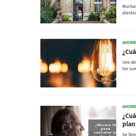
Muchas
plante
AHORR
¿Cuá
Uno de
los su
AHORR
¿Cuá
plan
Se lle