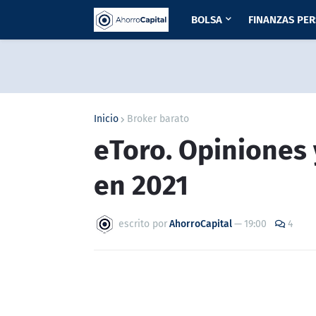
BOLSA
FINANZAS PE
Inicio
Broker barato
eToro. Opiniones 
en 2021
escrito por
AhorroCapital
—
19:00
4