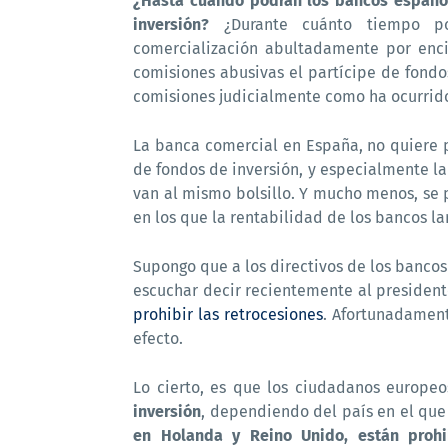
¿Hasta cuándo podrán los bancos español
inversión?
¿Durante cuánto tiempo pod
comercialización abultadamente por enc
comisiones abusivas el partícipe de fondo
comisiones judicialmente como ha ocurrido
La banca comercial en España, no quiere p
de fondos de inversión, y especialmente la
van al mismo bolsillo. Y mucho menos, se 
en los que la rentabilidad de los bancos l
Supongo que a los directivos de los bancos 
escuchar decir recientemente al president
prohibir las retrocesiones
. Afortunadament
efecto.
Lo cierto, es que los ciudadanos europe
inversión
, dependiendo del país en el que
en Holanda y Reino Unido, están prohi