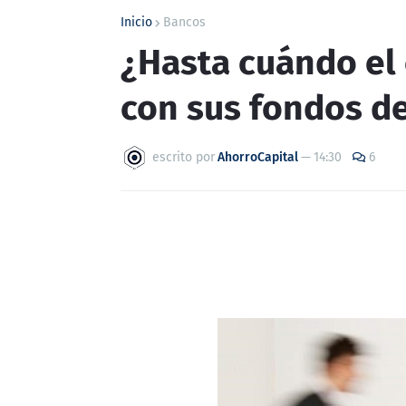
Inicio
Bancos
¿Hasta cuándo el
con sus fondos de
escrito por
AhorroCapital
—
14:30
6