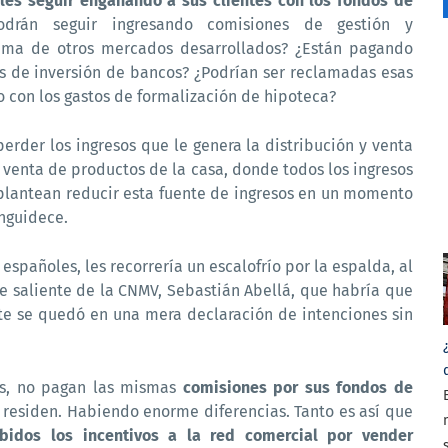
es seguir engañando a sus clientes con los fondos de
rán seguir ingresando comisiones de gestión y
ima de otros mercados desarrollados? ¿Están pagando
s de inversión de bancos? ¿Podrían ser reclamadas esas
 con los gastos de formalización de hipoteca?
erder los ingresos que le genera la distribución y venta
 venta de productos de la casa, donde todos los ingresos
plantean reducir esta fuente de ingresos en un momento
anguidece.
españoles, les recorrería un escalofrío por la espalda, al
e saliente de la CNMV, Sebastián Abellá, que habría que
e se quedó en una mera declaración de intenciones sin
os, no pagan las mismas
comisiones por sus fondos de
 residen. Habiendo enorme diferencias. Tanto es así que
bidos los incentivos a la red comercial por vender