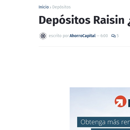
Inicio
Depósitos
Depósitos Raisin
escrito por
AhorroCapital
—
6:00
5