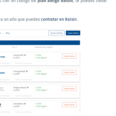
as con un código de
plan amigo Raisin
, te puedes llevar
jo a un año que puedes
contratar en Raisin
.