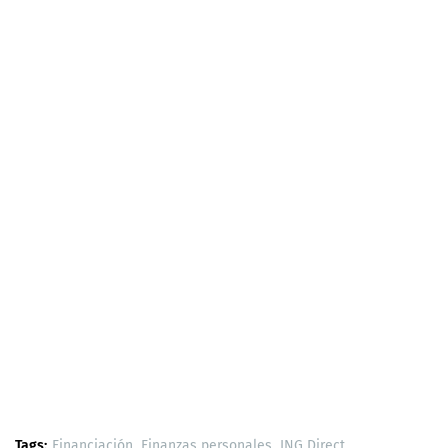
Tags:
Financiación
Finanzas personales
ING Direct