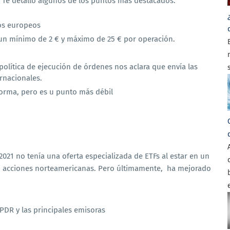
s. Te detallo algunos de los puntos más destacados:
dos europeos
un mínimo de 2 € y máximo de 25 € por operación.
 política de ejecución de órdenes nos aclara que envía las
rnacionales.
forma, pero es u punto más débil
21 no tenía una oferta especializada de ETFs al estar en un
n acciones norteamericanas. Pero últimamente, ha mejorado
SPDR y las principales emisoras