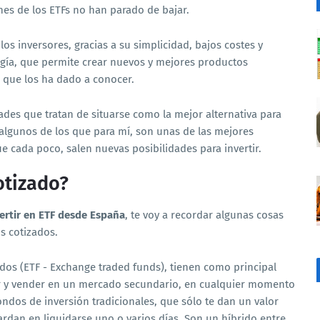
nes de los ETFs no han parado de bajar.
os inversores, gracias a su simplicidad, bajos costes y
ogía, que permite crear nuevos y mejores productos
ra que los ha dado a conocer.
dades que tratan de situarse como la mejor alternativa para
 algunos de los que para mí, son unas de las mejores
ue cada poco, salen nuevas posibilidades para invertir.
otizado?
ertir en ETF desde España
, te voy a recordar algunas cosas
s cotizados.
dos (ETF - Exchange traded funds), tienen como principal
r y vender en un mercado secundario, en cualquier momento
ondos de inversión tradicionales, que sólo te dan un valor
 tardan en liquidarse uno o varios días. Son un híbrido entre