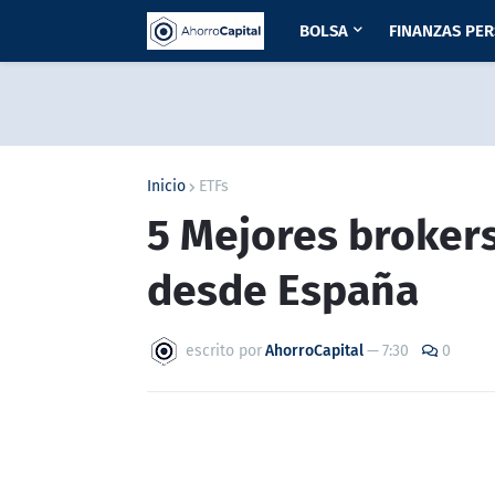
BOLSA
FINANZAS PE
Inicio
ETFs
5 Mejores brokers
desde España
escrito por
AhorroCapital
—
7:30
0