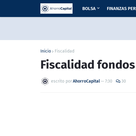
BOLSA
FINANZAS PE
Inicio
Fiscalidad
Fiscalidad fondos
escrito por
AhorroCapital
—
7:30
30