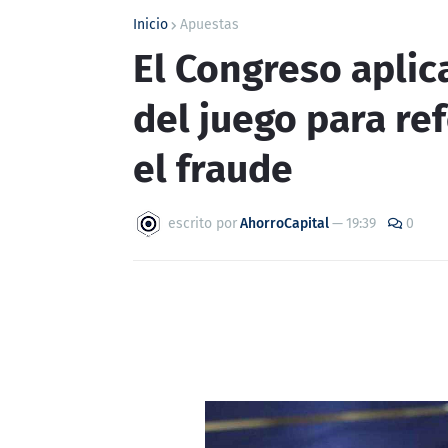
Inicio
Apuestas
El Congreso aplic
del juego para ref
el fraude
escrito por
AhorroCapital
—
19:39
0