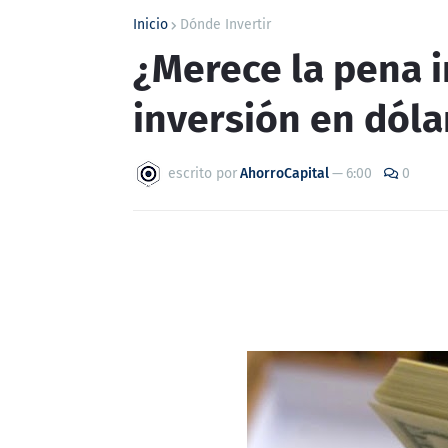
Inicio
Dónde Invertir
¿Merece la pena i
inversión en dóla
escrito por
AhorroCapital
—
6:00
0