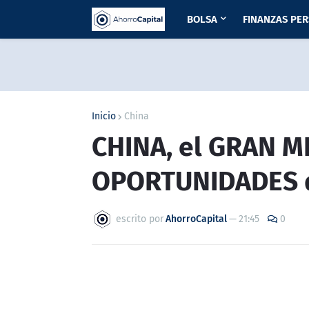
BOLSA
FINANZAS PE
Inicio
China
CHINA, el GRAN M
OPORTUNIDADES 
escrito por
AhorroCapital
—
21:45
0