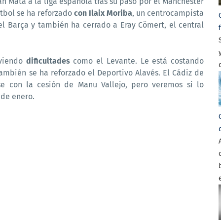
uan Mata a la liga española tras su paso por el Manchester
útbol se ha reforzado
con Ilaix Moriba
, un centrocampista
l Barça y también ha cerrado a Eray Cömert, el central
iviendo
dificultades
como el Levante. Le está costando
también se ha reforzado el Deportivo Alavés. El Cádiz de
se con la cesión de Manu Vallejo, pero veremos si lo
 de enero.