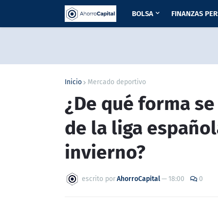
BOLSA
FINANZAS PE
Inicio
Mercado deportivo
¿De qué forma se 
de la liga españo
invierno?
escrito por
AhorroCapital
—
18:00
0